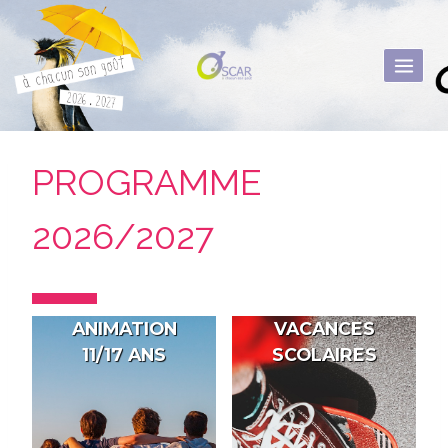
Aller
au
contenu
PROGRAMME
2026/2027
ANIMATION
VACANCES
11/17 ANS
SCOLAIRES