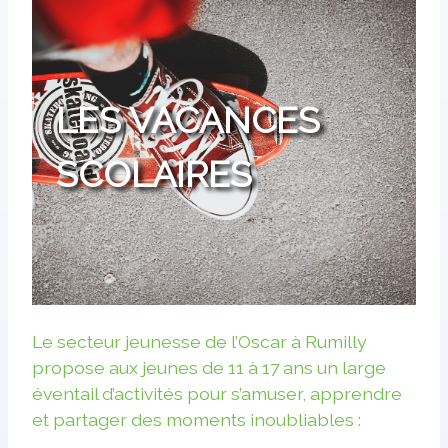
LES VACANCES
SCOLAIRES
Le secteur jeunesse de l’Oscar à Rumilly
propose aux jeunes de 11 à 17 ans un large
éventail d’activités pour s’amuser, apprendre
et partager des moments inoubliables :