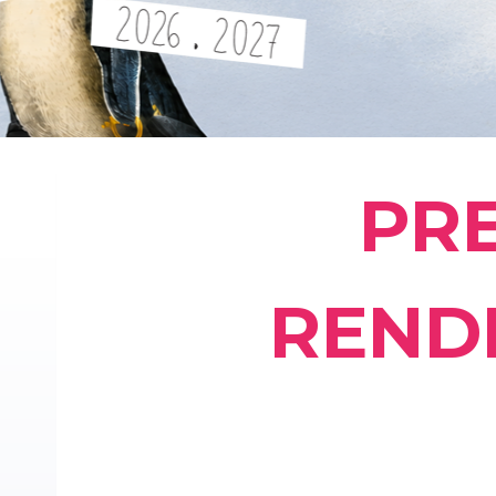
PR
REND